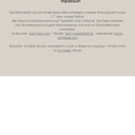
Impressum
Das Bildmaterial und die Inhalte dieser Seite unterliegen unserem Nutzungsrecht sowie
z.T. dem unserer Partner.
Alle Preise mit Rücksichtnahme auf Tippfehler unter Vorbehalt. Die Preise verstehen
sich als Nettopreise zuzüglich Mehrwertsteuer und sind nur Geschäftskunden
vorbehalten.
Endkunden:
hanf-natur.com
· Händler:
hanf-grosshandel.de
· International:
hemp-
wholesale.com
Besucher: 32 letzte Stunde.
Generated in 0,206 s | Based on phpshop - ©1999-2026
by
ip-medien
k&l gbr