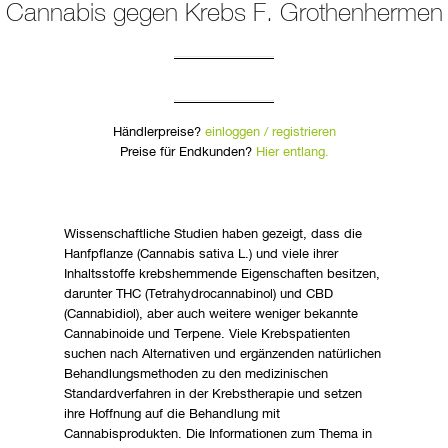
Cannabis gegen Krebs F. Grothenhermen
ISBN:
978-3-03788-579-6
Händlerpreise?
einloggen / registrieren
Preise für Endkunden?
Hier entlang.
Wissenschaftliche Studien haben gezeigt, dass die
Hanfpflanze (Cannabis sativa L.) und viele ihrer
Inhaltsstoffe krebshemmende Eigenschaften besitzen,
darunter THC (Tetrahydrocannabinol) und CBD
(Cannabidiol), aber auch weitere weniger bekannte
Cannabinoide und Terpene. Viele Krebspatienten
suchen nach Alternativen und ergänzenden natürlichen
Behandlungsmethoden zu den medizinischen
Standardverfahren in der Krebstherapie und setzen
ihre Hoffnung auf die Behandlung mit
Cannabisprodukten. Die Informationen zum Thema in