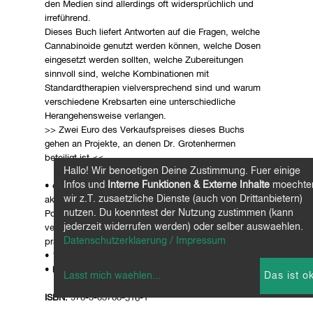
den Medien sind allerdings oft widersprüchlich und
irreführend.
Dieses Buch liefert Antworten auf die Fragen, welche
Cannabinoide genutzt werden können, welche Dosen
eingesetzt werden sollten, welche Zubereitungen
sinnvoll sind, welche Kombinationen mit
Standardtherapien vielversprechend sind und warum
verschiedene Krebsarten eine unterschiedliche
Herangehensweise verlangen.
>> Zwei Euro des Verkaufspreises dieses Buchs
gehen an Projekte, an denen Dr. Grotenhermen
beteiligt ist.<<
Hallo! Wir benoetigen Deine Zustimmung. Fuer einige
Infos und
Interne Funktionen & Externe Inhalte
moechte
• eine sachliche und fundierte Übersicht über den
wir z.T. zusaetzliche Dienste (auch von Drittanbietern)
aktuellen Stand der Wissenschaft zum therapeutischen
nutzen. Du koenntest der Nutzung zustimmen (kann
Potenzial von Cannabisinhaltsstoffen bei
jederzeit widerrufen werden) oder selber auswaehlen.
verschiedenen Krebserkrankungen und zu deren
Datenschutzerklaerung / Impressum
praktischer medizinischer Anwendung
• 147 Seiten, Format 14,5x21 cm
• broschiertes Buch mit dünnen Einbanddecken
Lasst mich waehlen
...
Das ist o
ISBN:
978-3-03788-516-1