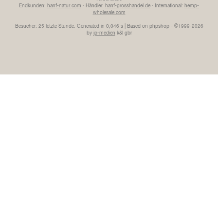
Endkunden:
hanf-natur.com
· Händler:
hanf-grosshandel.de
· International:
hemp-
wholesale.com
Besucher: 25 letzte Stunde.
Generated in 0,046 s | Based on phpshop - ©1999-2026
by
ip-medien
k&l gbr