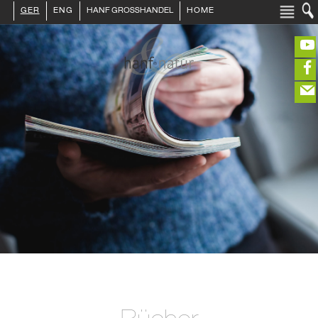
GER
ENG
HANF GROSSHANDEL
HOME
LOGIN :
HÄNDLER
ENDKUNDE
KUNDENKONTO ANLEGEN
KONTAKT
INFO HANF
(portofreier Versand in DE)
HANFLEBENSMITTEL
ROHSTOFFE
HANFKOSMETIK
EDITIEREN
HANFTEXTILIEN
ERLESENES
eeeeeeeeeeeee
ZUR KASSE
GETRÄNKE
closeNotification.notification-close
ffffffffffffffff
ÜBER UNS
ausblenden