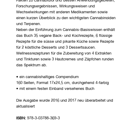
Fakten zu Cannabidiol und dessen Anwendungsgebieten,
Forschungsergebnissen, Wirkungsweisen und
Wechselwirkungen mit anderen Medikamenten sowie
einen kurzen Überblick zu den wichtigsten Cannabinoiden
und Terpenen.
Neben der Einführung zum Cannabis-Basiswissen enthält
das Buch 35 vegane Back- und Kochrezepte, 6 flüssige
Rezepte für die süsse und pikante Küche sowie Rezepte
für 2 köstliche Desserts und 3 Dessertsaucen.
Wellnessrezepturen für die Zubereitung von 4 Extrakten
und Tinkturen sowie 3 Hautcremes und Zäpfchen runden
das Spektrum ab.
• ein cannabishaltiges Compendium
160 Seiten, Format 17x24,5 cm, durchgehend 4-farbig
• mit einem festen Einband versehenes Buch
Die Ausgabe wurde 2016 und 2017 neu überarbeitet und
aktualisiert
ISBN:
978-3-03788-369-3