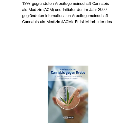
1997 gegründeten Arbeitsgemeinschaft Cannabis
als Medizin (ACM) und Initiator der im Jahr 2000
gegründeten Internationalen Arbeitsgemeinschaft
Cannabis als Medizin (IACM). Er ist Mitarbeiter des
Kölner nova-Instituts in der Abteilung
nachwachsende Rohstoffe, Autor einer Vielzahl von
Publikationen zum therapeutischen Potenzial der
Hanfpflanze und der Cannabinoide, international
bekannter Experte, Berater und Gutachter zu
pharmakologischen und toxikologischen Aspekten
der Cannabinoide sowie Mitglied des
wissenschaftlichen Beirates des «Journal of
Cannabis Therapeutics».
Rezension vom Forum Naturheilkunde.
Erscheinungsjahr: 2019
Bei dieser Auflage wurde der Text zur aktuellen
Gesetzeslage ergänzt.
128 Seiten, Format 14,8x21 cm