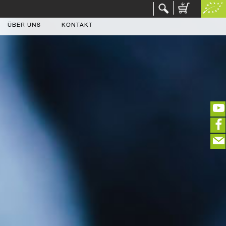
ÜBER UNS
KONTAKT
(portofreier Versand in DE)
EDITIEREN
eeeeeeeeeeeeeeeeeeeee
ZUR KASSE
closeNotification.notification-close
ffffffffffffffffffffff
Warenkorb ausblenden