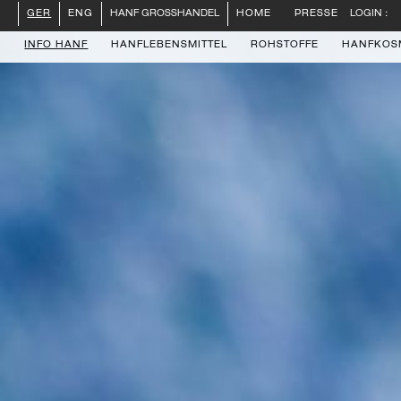
PRESSE
LOGIN :
GER
ENG
HANF GROSSHANDEL
HOME
INFO HANF
HANFLEBENSMITTEL
ROHSTOFFE
HANFKOS