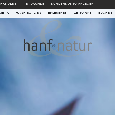
HÄNDLER
ENDKUNDE
KUNDENKONTO ANLEGEN
METIK
HANFTEXTILIEN
ERLESENES
GETRÄNKE
BÜCHER