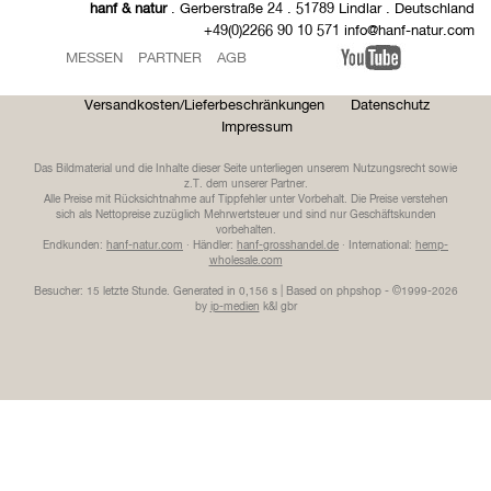
hanf & natur
. Gerberstraße 24 . 51789 Lindlar . Deutschland
+49(0)2266 90 10 571 info@hanf-natur.com
MESSEN
PARTNER
AGB
Versandkosten/Lieferbeschränkungen
Datenschutz
Impressum
Das Bildmaterial und die Inhalte dieser Seite unterliegen unserem Nutzungsrecht sowie
z.T. dem unserer Partner.
Alle Preise mit Rücksichtnahme auf Tippfehler unter Vorbehalt. Die Preise verstehen
sich als Nettopreise zuzüglich Mehrwertsteuer und sind nur Geschäftskunden
vorbehalten.
Endkunden:
hanf-natur.com
· Händler:
hanf-grosshandel.de
· International:
hemp-
wholesale.com
Besucher: 15 letzte Stunde.
Generated in 0,156 s | Based on phpshop - ©1999-2026
by
ip-medien
k&l gbr