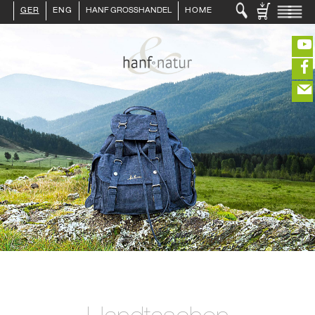
GER
ENG
HANF GROSSHANDEL
HOME
LOGIN :
HÄNDLER
ENDKUNDE
KUNDENKONTO ANLEGEN
KONTAKT
INFO HANF
(portofreier Versand in DE)
HANFLEBENSMITTEL
ROHSTOFFE
HANFKOSMETIK
EDITIEREN
HANFTEXTILIEN
ERLESENES
eeeeeeeeeeeeeeeeeeeee
ZUR KASSE
GETRÄNKE
closeNotification.notification-close
ffffffffffffffffffffff
Warenkorb
ÜBER UNS
ausblenden