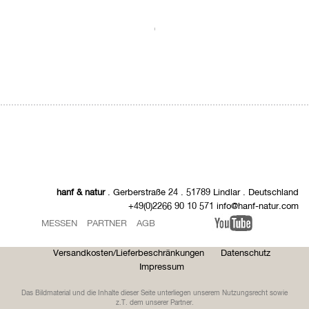
.
hanf & natur
. Gerberstraße 24 . 51789 Lindlar . Deutschland
+49(0)2266 90 10 571 info@hanf-natur.com
MESSEN
PARTNER
AGB
Versandkosten/Lieferbeschränkungen
Datenschutz
Impressum
Das Bildmaterial und die Inhalte dieser Seite unterliegen unserem Nutzungsrecht sowie
z.T. dem unserer Partner.