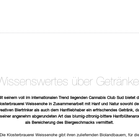
Wissenswertes über Getränke
it seinem voll im internationalen Trend liegenden Cannabis Club Sud bietet d
losterbrauerei Weissenohe in Zusammenarbeit mit Hanf und Natur sowohl d
reativen Biertrinker als auch dem Hanfliebhaber ein erfrischendes Getränk, d
 seiner angenehm abgerundeten Art das blumig-zitronig-bittere Hanfblütenar
als Bereicherung des Biergeschmacks vermittelt.
Die Klosterbrauerei Weissenohe gibt ihren zuliefernden Biolandbauern, für di