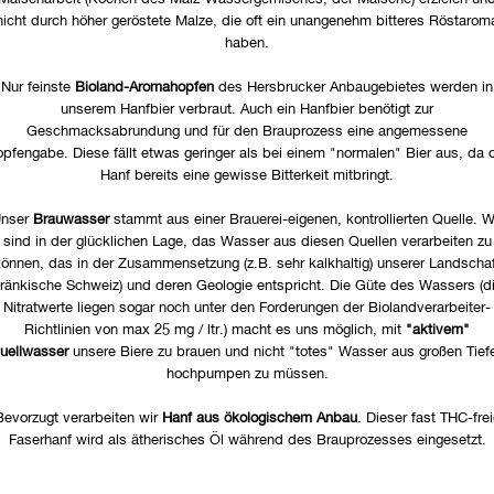
nicht durch höher geröstete Malze, die oft ein unangenehm bitteres Röstarom
haben.
Nur feinste
Bioland-Aromahopfen
des Hersbrucker Anbaugebietes werden in
unserem Hanfbier verbraut. Auch ein Hanfbier benötigt zur
Geschmacksabrundung und für den Brauprozess eine angemessene
pfengabe. Diese fällt etwas geringer als bei einem "normalen" Bier aus, da 
Hanf bereits eine gewisse Bitterkeit mitbringt.
nser
Brauwasser
stammt aus einer Brauerei-eigenen, kontrollierten Quelle. W
sind in der glücklichen Lage, das Wasser aus diesen Quellen verarbeiten zu
können, das in der Zusammensetzung (z.B. sehr kalkhaltig) unserer Landschaf
fränkische Schweiz) und deren Geologie entspricht. Die Güte des Wassers (d
Nitratwerte liegen sogar noch unter den Forderungen der Biolandverarbeiter-
Richtlinien von max 25 mg / ltr.) macht es uns möglich, mit
"aktivem"
uellwasser
unsere Biere zu brauen und nicht "totes" Wasser aus großen Tief
hochpumpen zu müssen.
Bevorzugt verarbeiten wir
Hanf aus ökologischem Anbau
. Dieser fast THC-frei
Faserhanf wird als ätherisches Öl während des Brauprozesses eingesetzt.