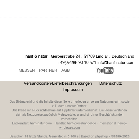
hanf & natur
. Gerberstraße 24 . 51789 Lindlar . Deutschland
+49(0)2266 90 10 571 info@hanf-natur.com
MESSEN
PARTNER
AGB
Versandkosten/Lieferbeschränkungen
Datenschutz
Impressum
Das Bildmaterial und die Inhalte dieser Seite unterliegen unserem Nutzungsrecht sowie
z.T. dem unserer Partner.
Alle Preise mit Rücksichtnahme auf Tippfehler unter Vorbehalt. Die Preise verstehen
sich als Nettopreise zuzüglich Mehrwertsteuer und sind nur Geschäftskunden
vorbehalten.
Endkunden:
hanf-natur.com
· Händler:
hanf-grosshandel.de
· International:
hemp-
wholesale.com
Besucher: 18 letzte Stunde.
Generated in 0,108 s | Based on phpshop - ©1999-2026