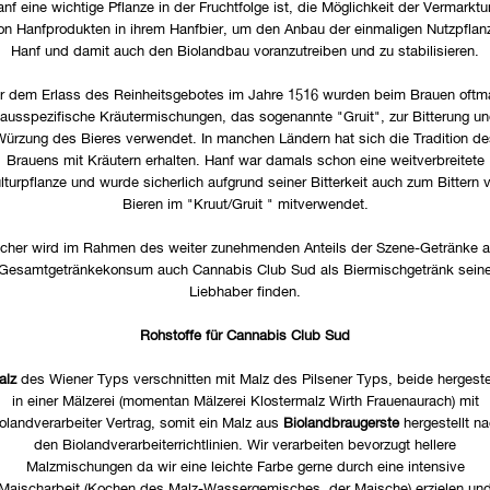
nf eine wichtige Pflanze in der Fruchtfolge ist, die Möglichkeit der Vermarkt
on Hanfprodukten in ihrem Hanfbier, um den Anbau der einmaligen Nutzpflan
Hanf und damit auch den Biolandbau voranzutreiben und zu stabilisieren.
r dem Erlass des Reinheitsgebotes im Jahre 1516 wurden beim Brauen oftm
ausspezifische Kräutermischungen, das sogenannte "Gruit", zur Bitterung u
Würzung des Bieres verwendet. In manchen Ländern hat sich die Tradition de
Brauens mit Kräutern erhalten. Hanf war damals schon eine weitverbreitete
lturpflanze und wurde sicherlich aufgrund seiner Bitterkeit auch zum Bittern 
Bieren im "Kruut/Gruit " mitverwendet.
icher wird im Rahmen des weiter zunehmenden Anteils der Szene-Getränke 
Gesamtgetränkekonsum auch Cannabis Club Sud als Biermischgetränk sein
Liebhaber finden.
Rohstoffe für Cannabis Club Sud
alz
des Wiener Typs verschnitten mit Malz des Pilsener Typs, beide hergestel
in einer Mälzerei (momentan Mälzerei Klostermalz Wirth Frauenaurach) mit
olandverarbeiter Vertrag, somit ein Malz aus
Biolandbraugerste
hergestellt n
den Biolandverarbeiterrichtlinien. Wir verarbeiten bevorzugt hellere
Malzmischungen da wir eine leichte Farbe gerne durch eine intensive
Maischarbeit (Kochen des Malz-Wassergemisches, der Maische) erzielen un