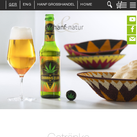
GER
ENG
HANF GROSSHANDEL
HOME
LOGIN :
HÄNDLER
ENDKUNDE
KUNDENKONTO ANLEGEN
KONTAKT
INFO HANF
(portofreier Versand in DE)
HANFLEBENSMITTEL
ROHSTOFFE
HANFKOSMETIK
EDITIEREN
HANFTEXTILIEN
ERLESENES
eeeeeeeeeeeeeeeeeeeee
ZUR KASSE
GETRÄNKE
closeNotification.notification-close
ffffffffffffffffffffff
Warenko
ÜBER UNS
ausblenden