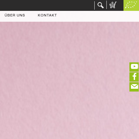
ÜBER UNS
KONTAKT
(portofreier Versand in DE)
EDITIEREN
eeeeeeeeeeeeeeeeeeeee
ZUR KASSE
closeNotification.notification-close
ffffffffffffffffffffff
Warenkorb ausblenden