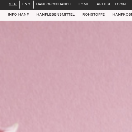
PRESSE
LOGIN :
GER
ENG
HANF GROSSHANDEL
HOME
INFO HANF
HANFLEBENSMITTEL
ROHSTOFFE
HANFKOS