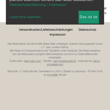
Datenschutzerklaerung / Impressum
hanf & natur
. Gerberstraße 24 . 51789 Lindlar . Deutschland
+49(0)2266 90 10 571 info@hanf-natur.com
Lasst mich waehlen
...
Das ist ok
MESSEN
PARTNER
AGB
Versandkosten/Lieferbeschränkungen
Datenschutz
Impressum
Das Bildmaterial und die Inhalte dieser Seite unterliegen unserem Nutzungsrecht sowie
z.T. dem unserer Partner.
Alle Preise mit Rücksichtnahme auf Tippfehler unter Vorbehalt. Die Preise verstehen
sich als Nettopreise zuzüglich Mehrwertsteuer und sind nur Geschäftskunden
vorbehalten.
Endkunden:
hanf-natur.com
· Händler:
hanf-grosshandel.de
· International:
hemp-
wholesale.com
Besucher: 21 letzte Stunde.
Generated in 0,058 s | Based on phpshop - ©1999-2026
by
ip-medien
k&l gbr