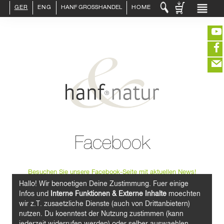
GER
ENG
HANF GROSSHANDEL
HOME
LOGIN :
HÄNDLER
ENDKUNDE
KUNDENKONTO ANLEGEN
KONTAKT
INFO HANF
(portofreier Versand in DE)
HANFLEBENSMITTEL
ROHSTOFFE
HANFKOSMETIK
EDITIEREN
HANFTEXTILIEN
Facebook
ERLESENES
eeeeeeeeeeeeeeeeeeeee
ZUR KASSE
GETRÄNKE
closeNotification.notification-close
ffffffffffffffffffffff
Warenkorb
ÜBER UNS
ausblenden
Besuchen Sie unsere Facebook-Seite mit aktuellen News!
Hallo! Wir benoetigen Deine Zustimmung. Fuer einige
Infos und
Interne Funktionen & Externe Inhalte
moechten
wir z.T. zusaetzliche Dienste (auch von Drittanbietern)
nutzen. Du koenntest der Nutzung zustimmen (kann
jederzeit widerrufen werden) oder selber auswaehlen.