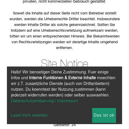
privaten, nicht kommerziellen Gebrauch gestattet.
Soweit die Inhalte auf dieser Seite nicht vom Betreiber erstellt
wurden, werden die Urheberrechte Dritter beachtet. Insbesondere
werden Inhalte Dritter als solche gekennzeichnet. Sollten Sie
trotzdem auf eine Urheberrechtsverletzung aufmerksam werden,
bitten wir um einen entsprechenden Hinweis. Bei Bekanntwerden
von Rechtsverletzungen werden wir derartige Inhalte umgehend
entfernen.
Site Notice
Hallo! Wir benoetigen Deine Zustimmung. Fuer einige
Infos und
Interne Funktionen & Externe Inhalte
moechten
Information provided according to
wir z.T. zusaetzliche Dienste (auch von Drittanbietern)
nutzen. Du koenntest der Nutzung zustimmen (kann
Sec. 5 German Telemedia Act
jederzeit widerrufen werden) oder selber auswaehlen.
(TMG):
Datenschutzerklaerung / Impressum
Ralf Buck
Lasst mich waehlen
...
Das ist ok
hanf&natur, Ralf Buck, Einzelunternehmer
Gerberstr. 24