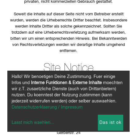
privaten, nicht kommerziellen Gebrauch gestattet.
Soweit die Inhalte auf dieser Seite nicht vom Betreiber erstellt
wurden, werden die Urheberrechte Dritter beachtet. Insbesondere
werden Inhalte Dritter als solche gekennzeichnet. Sollten Sie
trotzdem auf eine Urheberrechtsverletzung aufmerksam werden,
bitten wir um einen entsprechenden Hinweis. Bei Bekanntwerden
von Rechtsverletzungen werden wir derartige Inhalte umgehend
entfernen.
Site Notice
Hallo! Wir benoetigen Deine Zustimmung. Fuer einige
Infos und
Interne Funktionen & Externe Inhalte
moechten
Information provided according to
wir z.T. zusaetzliche Dienste (auch von Drittanbietern)
nutzen. Du koenntest der Nutzung zustimmen (kann
Sec. 5 German Telemedia Act
jederzeit widerrufen werden) oder selber auswaehlen.
(TMG):
Datenschutzerklaerung / Impressum
Ralf Buck
Lasst mich waehlen
...
Das ist ok
hanf&natur, Ralf Buck, Einzelunternehmer
Gerberstr. 24