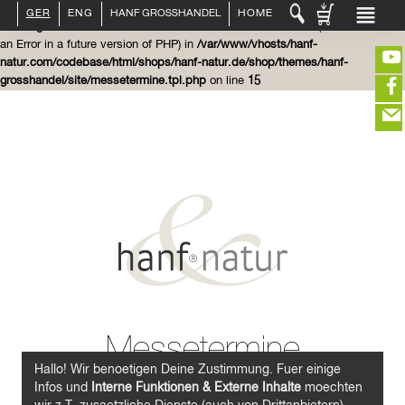
GER
ENG
HANF GROSSHANDEL
HOME
Warning
: Use of undefined constant main - assumed 'main' (this will throw
an Error in a future version of PHP) in
/var/www/vhosts/hanf-
natur.com/codebase/html/shops/hanf-natur.de/shop/themes/hanf-
LOGIN :
HÄNDLER
ENDKUNDE
grosshandel/site/messetermine.tpl.php
on line
15
KUNDENKONTO ANLEGEN
KONTAKT
(portofreier Versand in DE)
INFO HANF
HANFLEBENSMITTEL
EDITIEREN
ROHSTOFFE
HANFKOSMETIK
eeeeeeeeeeeeeeeeeeeee
ZUR KASSE
closeNotification.notification-close
ffffffffffffffffffffff
Warenkorb
HANFTEXTILIEN
ausblenden
ERLESENES
Messetermine
GETRÄNKE
Hallo! Wir benoetigen Deine Zustimmung. Fuer einige
ÜBER UNS
Infos und
Interne Funktionen & Externe Inhalte
moechten
BIOFACH 14. - 17. Februar 2023 Nürnberg