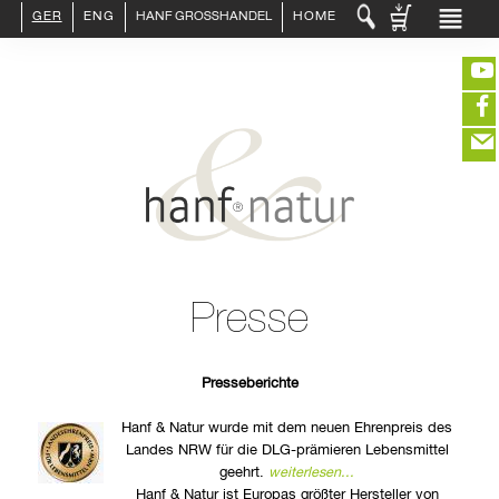
GER
ENG
HANF GROSSHANDEL
HOME
LOGIN :
HÄNDLER
ENDKUNDE
KUNDENKONTO ANLEGEN
KONTAKT
INFO HANF
(portofreier Versand in DE)
HANFLEBENSMITTEL
ROHSTOFFE
HANFKOSMETIK
EDITIEREN
HANFTEXTILIEN
Presse
ERLESENES
eeeeeeeeeeeeeeeeeeeee
ZUR KASSE
GETRÄNKE
closeNotification.notification-close
ffffffffffffffffffffff
Warenkorb
ÜBER UNS
ausblenden
Presseberichte
Hanf & Natur wurde mit dem neuen Ehrenpreis des
Landes NRW für die DLG-prämieren Lebensmittel
geehrt.
weiterlesen...
Hanf & Natur ist Europas größter Hersteller von