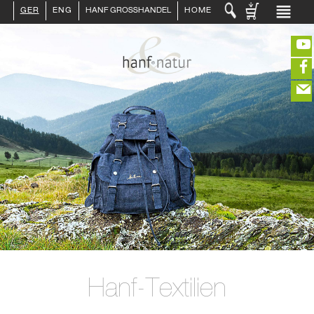
GER
ENG
HANF GROSSHANDEL
HOME
LOGIN :
HÄNDLER
ENDKUNDE
KUNDENKONTO ANLEGEN
KONTAKT
INFO HANF
(portofreier Versand in DE)
HANFLEBENSMITTEL
ROHSTOFFE
HANFKOSMETIK
EDITIEREN
HANFTEXTILIEN
ERLESENES
eeeeeeeeeeeeeeeeeeeee
ZUR KASSE
GETRÄNKE
closeNotification.notification-close
ffffffffffffffffffffff
Warenkorb
ÜBER UNS
ausblenden
Hanf-Textilien