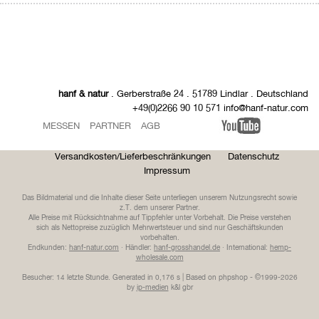
hanf & natur
. Gerberstraße 24 . 51789 Lindlar . Deutschland
+49(0)2266 90 10 571 info@hanf-natur.com
MESSEN
PARTNER
AGB
Versandkosten/Lieferbeschränkungen
Datenschutz
Impressum
Das Bildmaterial und die Inhalte dieser Seite unterliegen unserem Nutzungsrecht sowie
z.T. dem unserer Partner.
Alle Preise mit Rücksichtnahme auf Tippfehler unter Vorbehalt. Die Preise verstehen
sich als Nettopreise zuzüglich Mehrwertsteuer und sind nur Geschäftskunden
vorbehalten.
Endkunden:
hanf-natur.com
· Händler:
hanf-grosshandel.de
· International:
hemp-
wholesale.com
Besucher: 14 letzte Stunde.
Generated in 0,176 s | Based on phpshop - ©1999-2026
by
ip-medien
k&l gbr