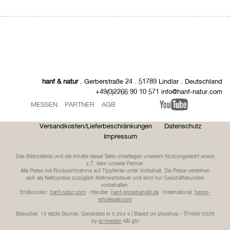
hanf & natur
. Gerberstraße 24 . 51789 Lindlar . Deutschland
+49(0)2266 90 10 571 info@hanf-natur.com
MESSEN
PARTNER
AGB
Versandkosten/Lieferbeschränkungen
Datenschutz
Impressum
Das Bildmaterial und die Inhalte dieser Seite unterliegen unserem Nutzungsrecht sowie
z.T. dem unserer Partner.
Alle Preise mit Rücksichtnahme auf Tippfehler unter Vorbehalt. Die Preise verstehen
sich als Nettopreise zuzüglich Mehrwertsteuer und sind nur Geschäftskunden
vorbehalten.
Endkunden:
hanf-natur.com
· Händler:
hanf-grosshandel.de
· International:
hemp-
wholesale.com
Besucher: 15 letzte Stunde.
Generated in 0,054 s | Based on phpshop - ©1999-2026
by
ip-medien
k&l gbr