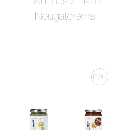
Hanfmus / Hanf-
Nougatcreme