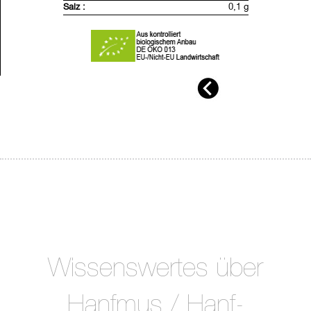
Inhalt:
290g
Salz :
0,1 g
Wissenswertes über
Hanfmus / Hanf-