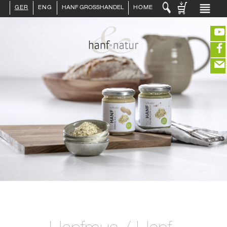
GER
ENG
HANF GROSSHANDEL
HOME
LOGIN :
HÄNDLER
ENDKUNDE
KUNDENKONTO ANLEGEN
KONTAKT
INFO HANF
(portofreier Versand in DE)
HANFLEBENSMITTEL
ROHSTOFFE
HANFKOSMETIK
EDITIEREN
HANFTEXTILIEN
ERLESENES
eeeeeeeeeeeeeeeeeeeee
ZUR KASSE
GETRÄNKE
closeNotification.notification-close
ffffffffffffffffffffff
Warenkorb
ÜBER UNS
ausblenden