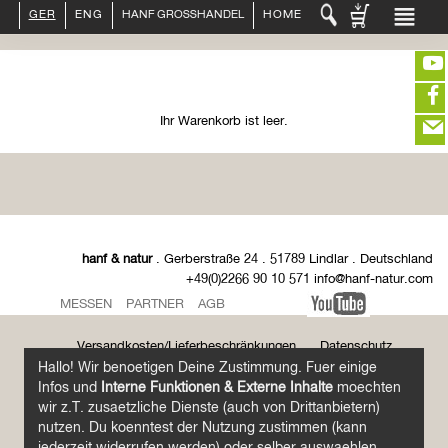
GER
ENG
HANF GROSSHANDEL
HOME
LOGIN :
HÄNDLER
ENDKUNDE
KUNDENKONTO ANLEGEN
Ihr Warenkorb ist leer.
KONTAKT
INFO HANF
(portofreier Versand in DE)
HANFLEBENSMITTEL
ROHSTOFFE
HANFKOSMETIK
EDITIEREN
HANFTEXTILIEN
hanf & natur
. Gerberstraße 24 . 51789 Lindlar . Deutschland
ERLESENES
+49(0)2266 90 10 571 info@hanf-natur.com
eeeeeeeeeeeeeeeeeeeee
ZUR KASSE
GETRÄNKE
MESSEN
PARTNER
AGB
closeNotification.notification-close
ffffffffffffffffffffff
Warenkorb
ÜBER UNS
ausblenden
Versandkosten/Lieferbeschränkungen
Datenschutz
Impressum
Hallo! Wir benoetigen Deine Zustimmung. Fuer einige
Infos und
Interne Funktionen & Externe Inhalte
moechten
Das Bildmaterial und die Inhalte dieser Seite unterliegen unserem Nutzungsrecht sowie
wir z.T. zusaetzliche Dienste (auch von Drittanbietern)
z.T. dem unserer Partner.
nutzen. Du koenntest der Nutzung zustimmen (kann
Alle Preise mit Rücksichtnahme auf Tippfehler unter Vorbehalt. Die Preise verstehen
jederzeit widerrufen werden) oder selber auswaehlen.
sich als Nettopreise zuzüglich Mehrwertsteuer und sind nur Geschäftskunden